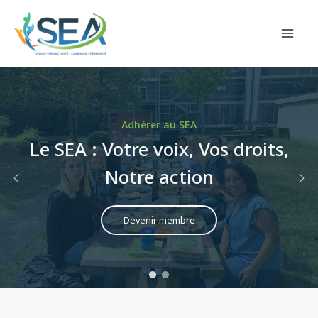
Aller
au
Mai
contenu
Men
Adhérer au SEA
Mission et compétences
Le SEA : Votre voix, Vos droits,
Notre mission, Votre avenir
Notre action
En savoir plus
Devenir membre