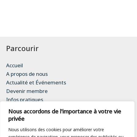
Parcourir
Accueil
A propos de nous
Actualité et Événements
Devenir membre
Infos pratiques
Contact
Nous accordons de l'importance à votre vie
Mentions légales
privée
Politique de confidentialité
Nous utilisons des cookies pour améliorer votre
expérience de navigation, vous proposer des publicités ou