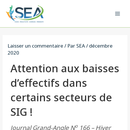
Aller
au
Mai
contenu
Men
Laisser un commentaire
/ Par
SEA
/
décembre
2020
Attention aux baisses
d’effectifs dans
certains secteurs de
SIG !
o
Journal Grand-Angle N
166 – Hiver